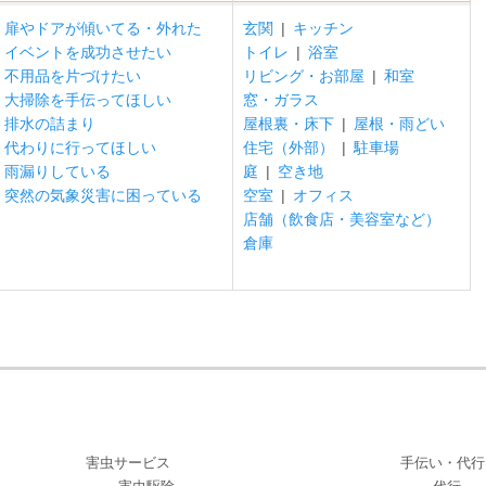
扉やドアが傾いてる・外れた
玄関
|
キッチン
イベントを成功させたい
トイレ
|
浴室
不用品を片づけたい
リビング・お部屋
|
和室
大掃除を手伝ってほしい
窓・ガラス
排水の詰まり
屋根裏・床下
|
屋根・雨どい
代わりに行ってほしい
住宅（外部）
|
駐車場
雨漏りしている
庭
|
空き地
突然の気象災害に困っている
空室
|
オフィス
店舗（飲食店・美容室など）
倉庫
害虫サービス
手伝い・代行