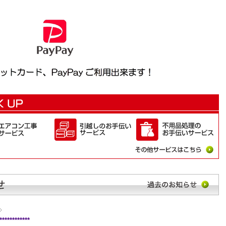
◇
************