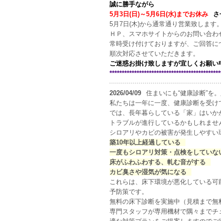
誠に勝手ながら
5月3日(日)～5月6日(水)までお休み
さ
5月7日(木)から通常通り営業致します
ＨＰ、スマホサイトからのお問い合
常時受け付けておりますが、ご回答につ
順次対応させていただきます。
ご迷惑お掛け致しますが宜しくお願い
*********************************************
2026/04/09
住まいにも“健康診断”を
私たちは一年に一度、健康診断を受け
では、長年暮らしている「家」はいか
トラブルが進行しているかもしれませ
シロアリやカビの被害が発生しやすい
築10年以上経過している
一度もシロアリ対策・点検をしていな
床がふわふわする、軋む音がする
カビ臭さや湿気が気になる
これらは、床下環境が悪化している可
予防策です。
無料の床下診断を実施中（見積まで無
専門スタッフが専用機材で隅々までチ