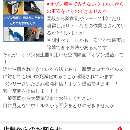
●オゾン燻蒸でみえないウィルスから
の不安をとりのぞきませんか
普段から除菌剤やシートで拭いたり、
噴霧したり・・などの作業はされてい
るかと思いますが
空間すべて しかも 安全かつ確実に
除菌できる方法があるんです
それが、オゾン発生器を用いた空間除菌『オゾン燻蒸』で
す
近年注目されてきている方法であり、新型コロナウイルス
に対しても99.9%死滅化することが確認されています
ベンリーさいたま武蔵浦和店！オゾン燻蒸できます！！
安心空間を提供します！！
一般家庭から大型施設までお任せください
目に見えないウィルスから不安をとりのぞきませんか
店舗からのお知らせ