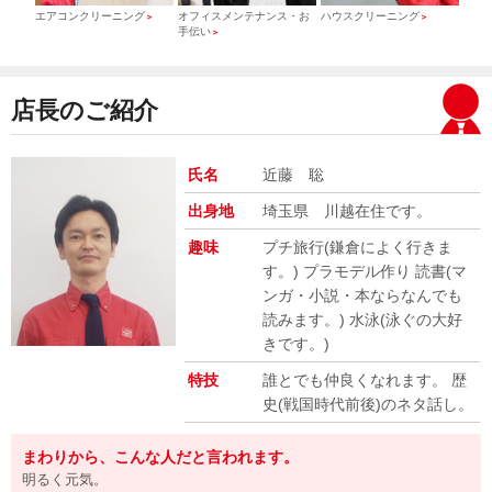
）
エアコンクリーニング
オフィスメンテナンス・お
ハウスクリーニング
引っ
＞
＞
＞
手伝い
＞
店長のご紹介
氏名
近藤 聡
出身地
埼玉県 川越在住です。
趣味
プチ旅行(鎌倉によく行きま
す。) プラモデル作り 読書(マ
ンガ・小説・本ならなんでも
読みます。) 水泳(泳ぐの大好
きです。)
特技
誰とでも仲良くなれます。 歴
史(戦国時代前後)のネタ話し。
まわりから、こんな人だと言われます。
明るく元気。