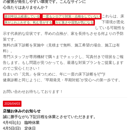
の被害が発生しやすい環境です。こんなサインに
心当たりはありませんか？
これらは、床
築10年以上経過している
一度もシロアリ対策・点検をしていない
下環境が悪化
床がふわふわする、軋む音がする
カビ臭さや湿気が気になる
している可能性を
示す代表的な症状です。早めの点検が、家を長持ちさせる何よりの予防
策です。
無料の床下診断を実施中（見積まで無料、施工希望の場合、施工は有
料）。
専門スタッフが専用機材で隅々までチェックし、写真付きで現状をご報
告します。もし問題が見つかっても、最適な対策プランをご提案します
のでご安心ください！
住まいの「元気」を保つために、年に一度の床下診断を!(^^)!
健康診断と同じように、“早期発見・早期対処”が安心への第一歩です。
お問い合わせお待ちしております！
2026/04/03
店舗お休みのお知らせ
誠に勝手ながら下記日程を休業とさせていただきます。
4月4日(土) 臨時休業
4月5日(日) 定休日