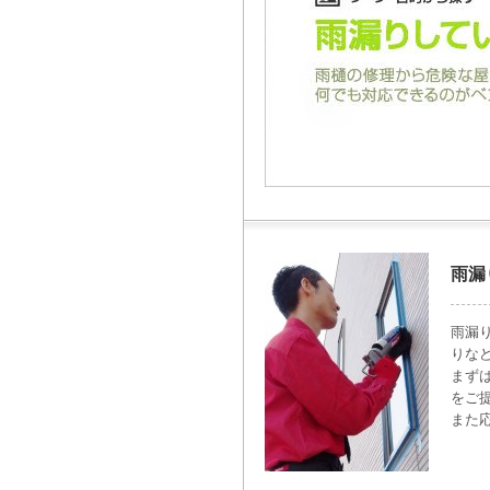
雨漏
雨漏
りな
まず
をご
また