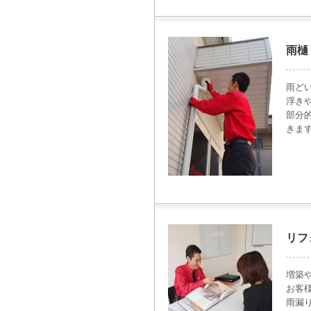
雨樋
雨ど
浮き
部分
きま
リフ
増築
お客
雨漏