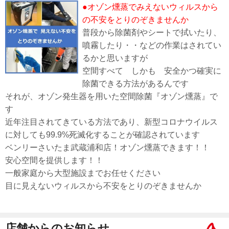
●オゾン燻蒸でみえないウィルスから
の不安をとりのぞきませんか
普段から除菌剤やシートで拭いたり、
噴霧したり・・などの作業はされてい
るかと思いますが
空間すべて しかも 安全かつ確実に
除菌できる方法があるんです
それが、オゾン発生器を用いた空間除菌『オゾン燻蒸』で
す
近年注目されてきている方法であり、新型コロナウイルス
に対しても99.9%死滅化することが確認されています
ベンリーさいたま武蔵浦和店！オゾン燻蒸できます！！
安心空間を提供します！！
一般家庭から大型施設までお任せください
目に見えないウィルスから不安をとりのぞきませんか
店舗からのお知らせ