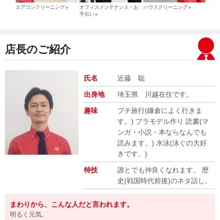
）
エアコンクリーニング
オフィスメンテナンス・お
ハウスクリーニング
引っ
＞
＞
＞
手伝い
＞
店長のご紹介
氏名
近藤 聡
出身地
埼玉県 川越在住です。
趣味
プチ旅行(鎌倉によく行きま
す。) プラモデル作り 読書(マ
ンガ・小説・本ならなんでも
読みます。) 水泳(泳ぐの大好
きです。)
特技
誰とでも仲良くなれます。 歴
史(戦国時代前後)のネタ話し。
まわりから、こんな人だと言われます。
明るく元気。