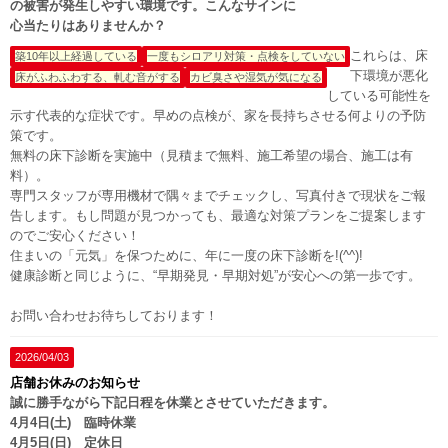
の被害が発生しやすい環境です。こんなサインに
心当たりはありませんか？
これらは、床
築10年以上経過している
一度もシロアリ対策・点検をしていない
下環境が悪化
床がふわふわする、軋む音がする
カビ臭さや湿気が気になる
している可能性を
示す代表的な症状です。早めの点検が、家を長持ちさせる何よりの予防
策です。
無料の床下診断を実施中（見積まで無料、施工希望の場合、施工は有
料）。
専門スタッフが専用機材で隅々までチェックし、写真付きで現状をご報
告します。もし問題が見つかっても、最適な対策プランをご提案します
のでご安心ください！
住まいの「元気」を保つために、年に一度の床下診断を!(^^)!
健康診断と同じように、“早期発見・早期対処”が安心への第一歩です。
お問い合わせお待ちしております！
2026/04/03
店舗お休みのお知らせ
誠に勝手ながら下記日程を休業とさせていただきます。
4月4日(土) 臨時休業
4月5日(日) 定休日