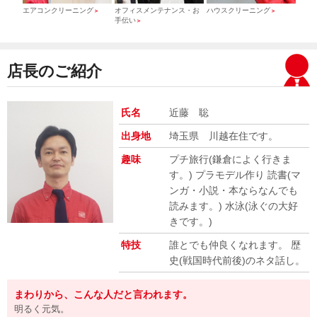
）
エアコンクリーニング
オフィスメンテナンス・お
ハウスクリーニング
引っ
＞
＞
＞
手伝い
＞
店長のご紹介
氏名
近藤 聡
出身地
埼玉県 川越在住です。
趣味
プチ旅行(鎌倉によく行きま
す。) プラモデル作り 読書(マ
ンガ・小説・本ならなんでも
読みます。) 水泳(泳ぐの大好
きです。)
特技
誰とでも仲良くなれます。 歴
史(戦国時代前後)のネタ話し。
まわりから、こんな人だと言われます。
明るく元気。