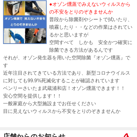
●オゾン燻蒸でみえないウィルスから
の不安をとりのぞきませんか
普段から除菌剤やシートで拭いたり、
噴霧したり・・などの作業はされてい
るかと思いますが
空間すべて しかも 安全かつ確実に
除菌できる方法があるんです
それが、オゾン発生器を用いた空間除菌『オゾン燻蒸』で
す
近年注目されてきている方法であり、新型コロナウイルス
に対しても99.9%死滅化することが確認されています
ベンリーさいたま武蔵浦和店！オゾン燻蒸できます！！
安心空間を提供します！！
一般家庭から大型施設までお任せください
目に見えないウィルスから不安をとりのぞきませんか
店舗からのお知らせ