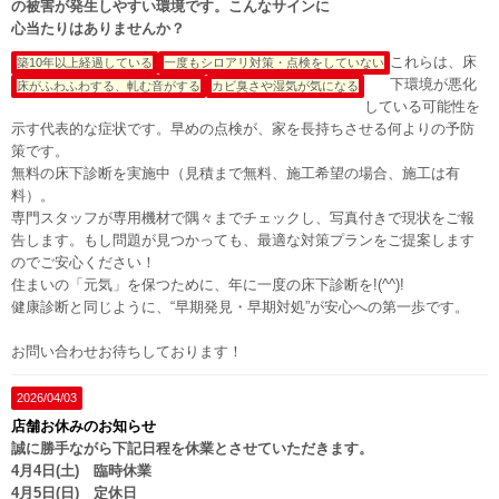
の被害が発生しやすい環境です。こんなサインに
心当たりはありませんか？
これらは、床
築10年以上経過している
一度もシロアリ対策・点検をしていない
下環境が悪化
床がふわふわする、軋む音がする
カビ臭さや湿気が気になる
している可能性を
示す代表的な症状です。早めの点検が、家を長持ちさせる何よりの予防
策です。
無料の床下診断を実施中（見積まで無料、施工希望の場合、施工は有
料）。
専門スタッフが専用機材で隅々までチェックし、写真付きで現状をご報
告します。もし問題が見つかっても、最適な対策プランをご提案します
のでご安心ください！
住まいの「元気」を保つために、年に一度の床下診断を!(^^)!
健康診断と同じように、“早期発見・早期対処”が安心への第一歩です。
お問い合わせお待ちしております！
2026/04/03
店舗お休みのお知らせ
誠に勝手ながら下記日程を休業とさせていただきます。
4月4日(土) 臨時休業
4月5日(日) 定休日