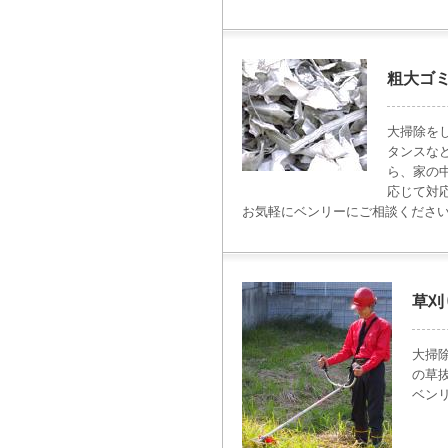
粗大ゴ
大掃除を
タンスな
ら、家の
応じて対
お気軽にベンリーにご相談くださ
草刈
大掃
の草
ベン