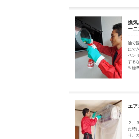
換気
ーニ
油で
にで
ベン
する
※標
エア
２、
た時
り、