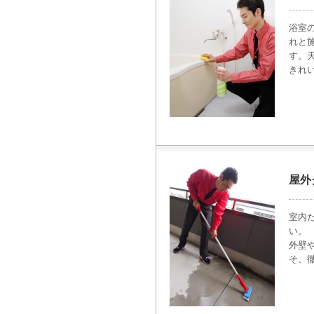
浴室
れと
す。
きれ
屋外
室内
い。
外壁
そ、