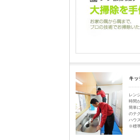
キッ
レン
時間
簡単
のテ
ハウ
※標