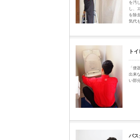
を汚
し、
を除
気代
トイ
「便
出来
い部
バス