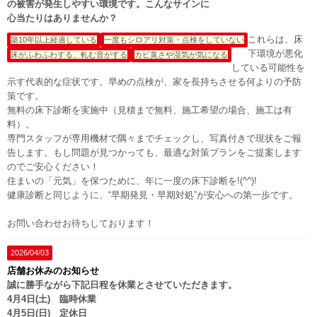
の被害が発生しやすい環境です。こんなサインに
心当たりはありませんか？
これらは、床
築10年以上経過している
一度もシロアリ対策・点検をしていない
下環境が悪化
床がふわふわする、軋む音がする
カビ臭さや湿気が気になる
している可能性を
示す代表的な症状です。早めの点検が、家を長持ちさせる何よりの予防
策です。
無料の床下診断を実施中（見積まで無料、施工希望の場合、施工は有
料）。
専門スタッフが専用機材で隅々までチェックし、写真付きで現状をご報
告します。もし問題が見つかっても、最適な対策プランをご提案します
のでご安心ください！
住まいの「元気」を保つために、年に一度の床下診断を!(^^)!
健康診断と同じように、“早期発見・早期対処”が安心への第一歩です。
お問い合わせお待ちしております！
2026/04/03
店舗お休みのお知らせ
誠に勝手ながら下記日程を休業とさせていただきます。
4月4日(土) 臨時休業
4月5日(日) 定休日