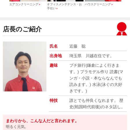
）
エアコンクリーニング
オフィスメンテナンス・お
ハウスクリーニング
引っ
＞
＞
＞
手伝い
＞
店長のご紹介
氏名
近藤 聡
出身地
埼玉県 川越在住です。
趣味
プチ旅行(鎌倉によく行きま
す。) プラモデル作り 読書(マ
ンガ・小説・本ならなんでも
読みます。) 水泳(泳ぐの大好
きです。)
特技
誰とでも仲良くなれます。 歴
史(戦国時代前後)のネタ話し。
まわりから、こんな人だと言われます。
明るく元気。