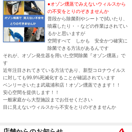
●オゾン燻蒸でみえないウィルスから
の不安をとりのぞきませんか
普段から除菌剤やシートで拭いたり、
噴霧したり・・などの作業はされてい
るかと思いますが
空間すべて しかも 安全かつ確実に
除菌できる方法があるんです
それが、オゾン発生器を用いた空間除菌『オゾン燻蒸』で
す
近年注目されてきている方法であり、新型コロナウイルス
に対しても99.9%死滅化することが確認されています
ベンリーさいたま武蔵浦和店！オゾン燻蒸できます！！
安心空間を提供します！！
一般家庭から大型施設までお任せください
目に見えないウィルスから不安をとりのぞきませんか
店舗からのお知らせ